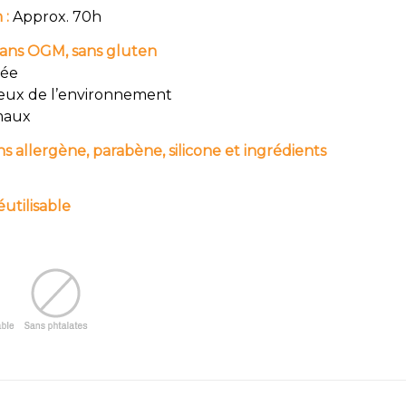
 :
Approx. 70h
sans OGM, sans gluten
mée
eux de l’environnement
imaux
s allergène, parabène, silicone et ingrédients
utilisable