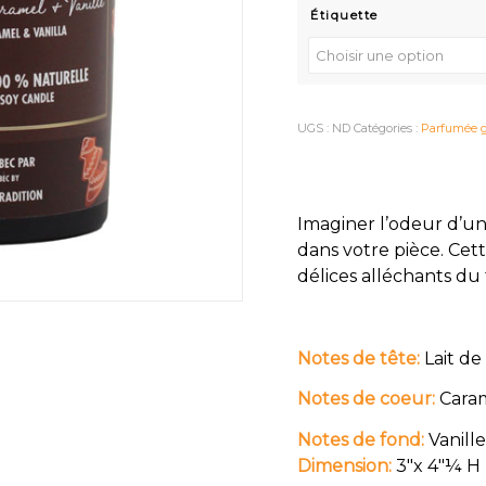
Étiquette
UGS :
ND
Catégories :
Parfumée 
Imaginer l’odeur d’une
dans votre pièce. Cett
délices alléchants du
Notes de tête:
Lait de
Notes de coeur:
Caram
Notes de fond:
Vanill
Dimension:
3″x 4″¼ H