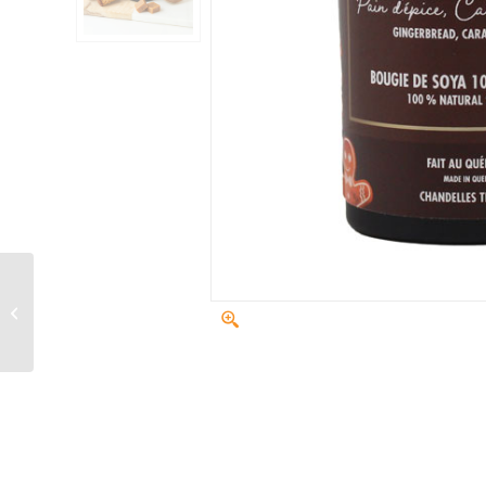
Pomme, Cannelle &
Rhum épicé