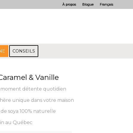
À propos
Blogue
Français
NE
CONSEILS
 Caramel & Vanille
e moment détente quotidien
hère unique dans votre maison
e de soya 100% naturelle
main au Québec