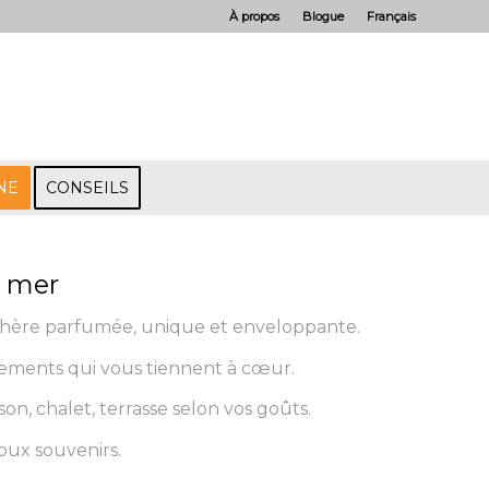
À propos
Blogue
Français
NE
CONSEILS
e mer
hère parfumée, unique et enveloppante.
nements qui vous tiennent à cœur.
on, chalet, terrasse selon vos goûts.
oux souvenirs.