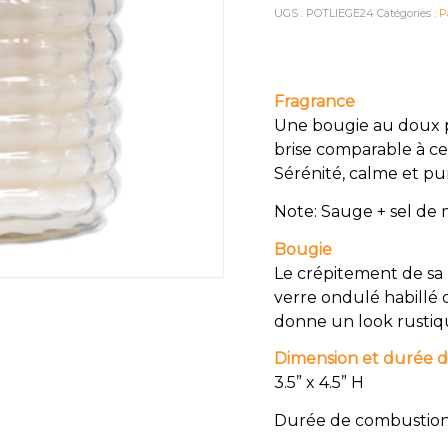
UGS :
POTLIEGE24
Catégories :
P
Fragrance
Une bougie au doux p
brise comparable à ce
Sérénité, calme et pu
Note: Sauge + sel de
Bougie
Le crépitement de sa 
verre ondulé habillé 
donne un look rustiq
Dimension et durée 
3.5” x 4.5” H
Durée de combustion: