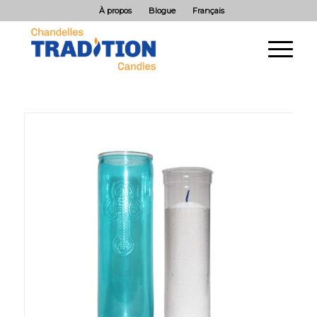
À propos
Blogue
Français