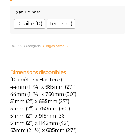
Type De Base
Douille (D)
Tenon (T)
UGS :
ND
Catégorie :
Cierges pascaux
Dimensions disponibles
(Diamètre x Hauteur)
44mm (1’’ ¾) x 685mm (27’’)
44mm (1’’ ¾) x 760mm (30’’)
51mm (2’’) x 685mm (27’’)
51mm (2’’) x 760mm (30’’)
51mm (2’’) x 915mm (36’’)
51mm (2’’) x 1145mm (45’’)
63mm (2’’ ½) x 685mm (27’’)