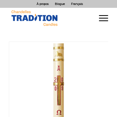
À propos
Blogue
Français