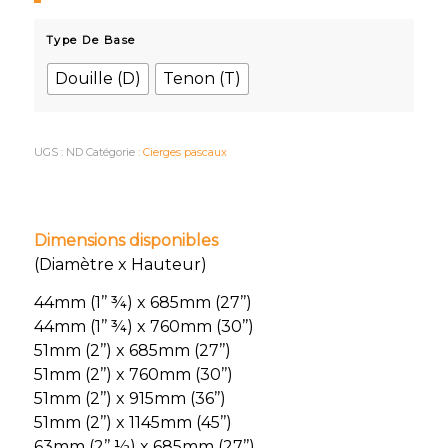
Type De Base
Douille (D)
Tenon (T)
UGS :
ND
Catégorie :
Cierges pascaux
Dimensions disponibles
(Diamètre x Hauteur)
44mm (1’’ ¾) x 685mm (27’’)
44mm (1’’ ¾) x 760mm (30’’)
51mm (2’’) x 685mm (27’’)
51mm (2’’) x 760mm (30’’)
51mm (2’’) x 915mm (36’’)
51mm (2’’) x 1145mm (45’’)
63mm (2’’ ½) x 685mm (27’’)