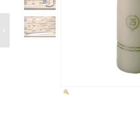
Bougies
d’anniversaire – 25e &
50e