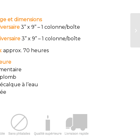
ge et dimensions
iversaire
3’’ x 9’’ – 1 colonne/boîte
iversaire
3’’ x 9’’ – 1 colonne/boîte
n:
approx. 70 heures
ieure
imentaire
 plomb
décalque à l’eau
mée