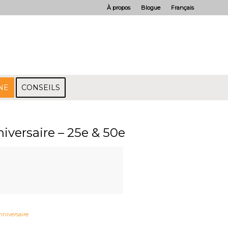
À propos
Blogue
Français
NE
CONSEILS
iversaire – 25e & 50e
nniversaire