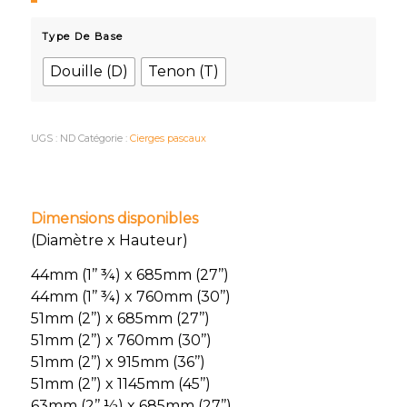
Type De Base
Douille (D)
Tenon (T)
UGS :
ND
Catégorie :
Cierges pascaux
Dimensions disponibles
(Diamètre x Hauteur)
44mm (1’’ ¾) x 685mm (27’’)
44mm (1’’ ¾) x 760mm (30’’)
51mm (2’’) x 685mm (27’’)
51mm (2’’) x 760mm (30’’)
51mm (2’’) x 915mm (36’’)
51mm (2’’) x 1145mm (45’’)
63mm (2’’ ½) x 685mm (27’’)