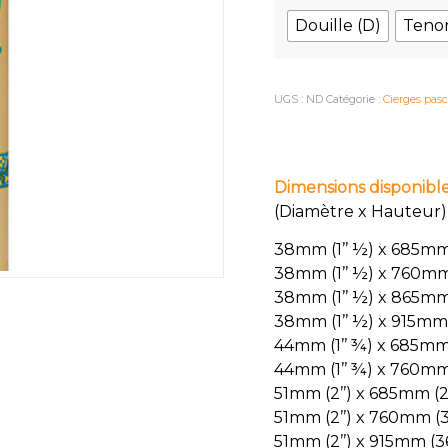
Douille (D)
Tenon
UGS :
ND
Catégorie :
Cierges pas
Dimensions disponibl
(Diamètre x Hauteur)
38mm (1’’ ½) x 685mm 
38mm (1’’ ½) x 760mm 
38mm (1’’ ½) x 865mm 
38mm (1’’ ½) x 915mm 
44mm (1’’ ¾) x 685mm 
44mm (1’’ ¾) x 760mm 
51mm (2’’) x 685mm (27
51mm (2’’) x 760mm (3
51mm (2’’) x 915mm (36