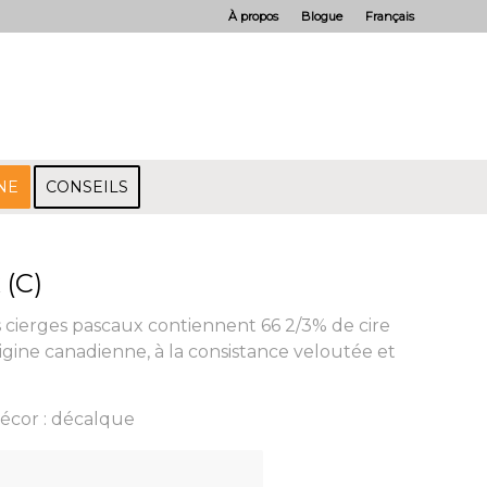
À propos
Blogue
Français
NE
CONSEILS
 (C)
 cierges pascaux contiennent 66 2/3% de cire
rigine canadienne, à la consistance veloutée et
écor : décalque