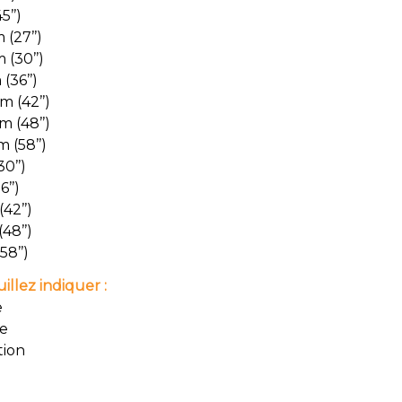
5’’)
(27’’)
(30’’)
(36’’)
 (42’’)
 (48’’)
 (58’’)
0’’)
’’)
42’’)
48’’)
58’’)
llez indiquer :
e
ce
tion