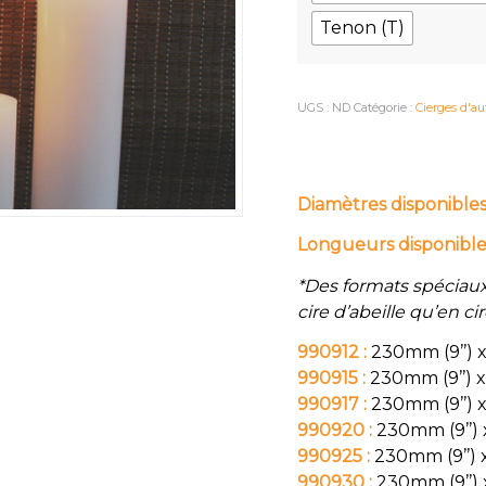
Tenon (T)
UGS :
ND
Catégorie :
Cierges d'au
Diamètres disponible
Longueurs disponible
*Des formats spéciau
cire d’abeille qu’en c
990912 :
230mm (9’’) x 
990915 :
230mm (9’’) x 
990917 :
230mm (9’’) x 
990920 :
230mm (9’’) x
990925 :
230mm (9’’) x
990930 :
230mm (9’’) x