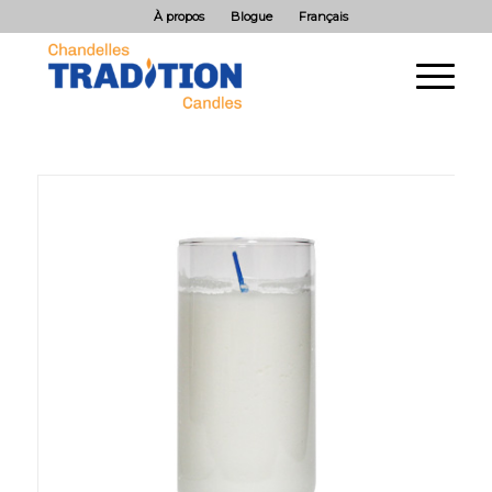
À propos
Blogue
Français