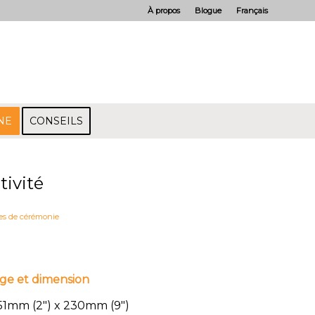
À propos
Blogue
Français
NE
CONSEILS
tivité
es de cérémonie
ge et dimension
1mm (2″) x 230mm (9″)