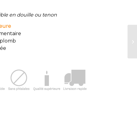
ble en douille ou tenon
ieure
imentaire
 plomb
mée