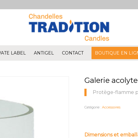
VATE LABEL
ANTIGEL
CONTACT
BOUTIQUE EN LIG
Galerie acolyt
Protège-flamme po
Catégorie :
Accessoires
Dimensions et embal