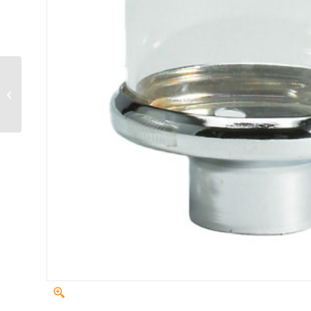
Protège-flamme en
laiton