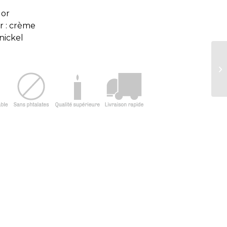
 or
 : crème
nickel