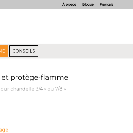
À propos
Blogue
Français
NE
CONSEILS
e et protège-flamme
ur chandelle 3/4 » ou 7/8 »
lage